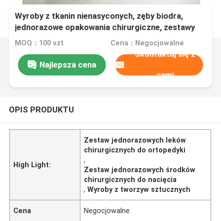
Wyroby z tkanin nienasyconych, zęby biodra,
jednorazowe opakowania chirurgiczne, zestawy
klejące, zasłony z nacięcia
MOQ：100 szt
Cena：Negocjowalne
Skontaktuj się z
Najlepsza cena
nami
OPIS PRODUKTU
Zestaw jednorazowych leków
chirurgicznych do ortopedyki
,
High Light:
Zestaw jednorazowych środków
chirurgicznych do nacięcia
,
Wyroby z tworzyw sztucznych
Cena
Negocjowalne