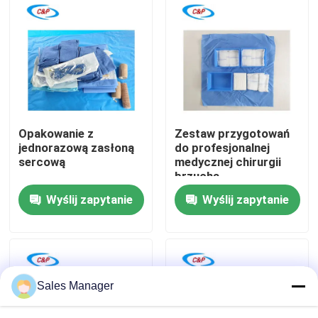
Pokaz VR
O nas
Wycieczka po fabryce
Opakowanie z
Zestaw przygotowań
jednorazową zasłoną
do profesjonalnej
sercową
medycznej chirurgii
Kontrola jakości
brzucha
Certyfikowany
Wyślij zapytanie
Wyślij zapytanie
producent operacji
Skontaktuj się z nami
Nowości
Sales Manager
Sprawy