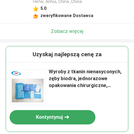
Hefei, Anhui, China ,China
5.0
zweryfikowane Dostawca
Zobacz więcej
Uzyskaj najlepszą cenę za
Wyroby z tkanin nienasyconych,
zęby biodra, jednorazowe
opakowania chirurgiczne,
zestawy klejące, zasłony z
nacięcia
Kontyntynuj