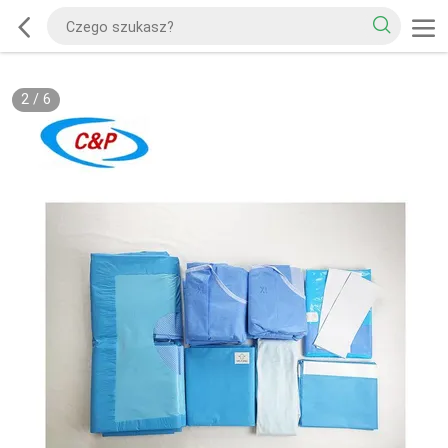
2
/
6