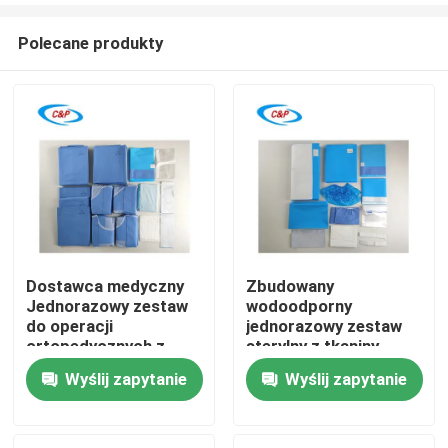
Polecane produkty
Dostawca medyczny
Zbudowany
Jednorazowy zestaw
wodoodporny
Do domu
do operacji
jednorazowy zestaw
ortopedycznych z
sterylny z tkaniny
tkanin nienasypanych
nienasyconej
Wyślij zapytanie
Wyślij zapytanie
Produkty
w celu ułatwienia
bezpiecznych i
ortopedycznych
filmy
zabiegów