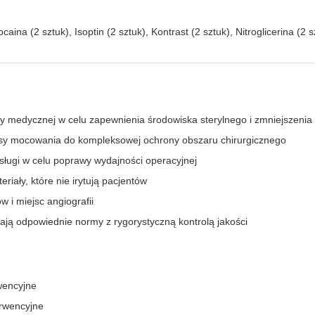
caina (2 sztuk), Isoptin (2 sztuk), Kontrast (2 sztuk), Nitroglicerina 
y medycznej w celu zapewnienia środowiska sterylnego i zmniejszenia
 pasy mocowania do kompleksowej ochrony obszaru chirurgicznego
ługi w celu poprawy wydajności operacyjnej
riały, które nie irytują pacjentów
 i miejsc angiografii
iają odpowiednie normy z rygorystyczną kontrolą jakości
wencyjne
erwencyjne