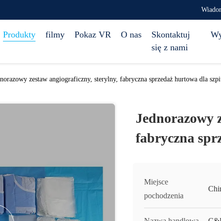
Wiado
Produkty
filmy
Pokaz VR
O nas
Skontaktuj
Wy
się z nami
norazowy zestaw angiograficzny, sterylny, fabryczna sprzedaż hurtowa dla szpit
Jednorazowy ze
fabryczna sprz
Miejsce
Chi
pochodzenia
Nazwa handlowa
C&