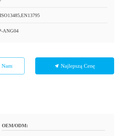
ISO13485,EN13795
P-ANG04
Z Nami
Najlepszą Cenę
OEM/ODM: