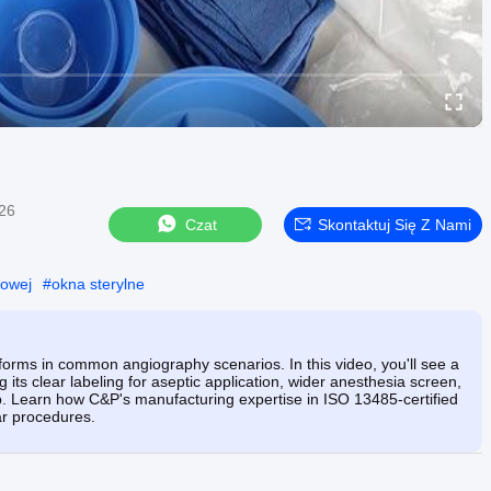
026
Czat
Skontaktuj Się Z Nami
dowej
#
okna sterylne
rms in common angiography scenarios. In this video, you'll see a
g its clear labeling for aseptic application, wider anesthesia screen,
ip. Learn how C&P's manufacturing expertise in ISO 13485-certified
ar procedures.