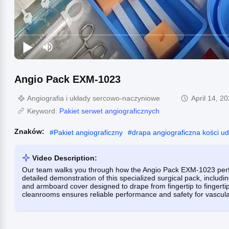
Angio Pack EXM-1023
Angiografia i układy sercowo-naczyniowe
April 14, 2
Keyword:
Pakiet serwet angiograficznych
Znaków:
#
Pakiet angiograficzny
#
drapa angiograficzna kości u
Video Description:
Our team walks you through how the Angio Pack EXM-1023 perfo
detailed demonstration of this specialized surgical pack, includin
and armboard cover designed to drape from fingertip to fingert
cleanrooms ensures reliable performance and safety for vascul