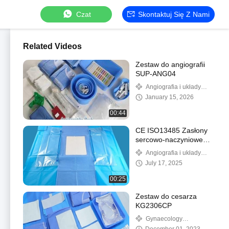
Czat
Skontaktuj Się Z Nami
Related Videos
Zestaw do angiografii
SUP-ANG04
Angiografia i układy
sercowo-naczyniowe
January 15, 2026
00:44
CE ISO13485 Zasłony
sercowo-naczyniowe
Zasłony jednorazowe
Angiografia i układy
dla pacjentów z torebką
sercowo-naczyniowe
July 17, 2025
00:25
Zestaw do cesarza
KG2306CP
Gynaecology
Drape&Pack