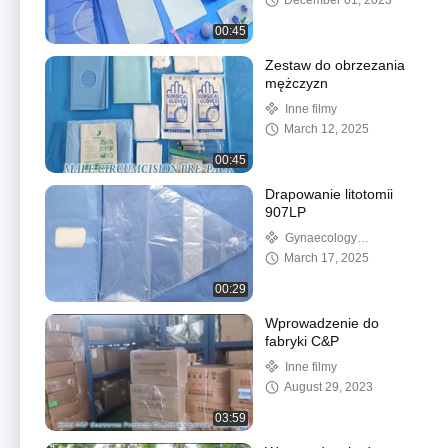
December 01, 2023
00:45
Zestaw do obrzezania
mężczyzn
Inne filmy
March 12, 2025
00:45
Drapowanie litotomii
907LP
Gynaecology
Drape&Pack
March 17, 2025
00:29
Wprowadzenie do
fabryki C&P
Inne filmy
August 29, 2023
03:59