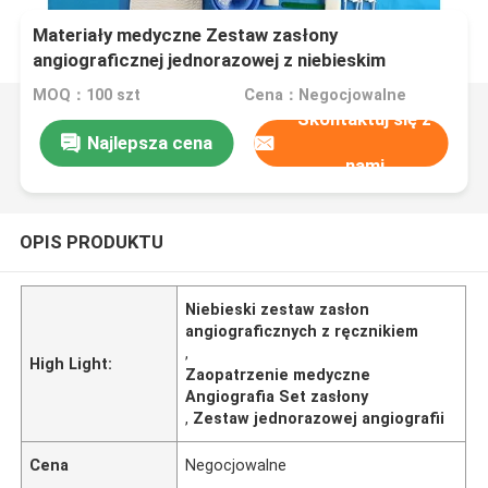
Materiały medyczne Zestaw zasłony
angiograficznej jednorazowej z niebieskim
ręcznikiem
MOQ：100 szt
Cena：Negocjowalne
Skontaktuj się z
Najlepsza cena
nami
OPIS PRODUKTU
Niebieski zestaw zasłon
angiograficznych z ręcznikiem
,
High Light:
Zaopatrzenie medyczne
Angiografia Set zasłony
,
Zestaw jednorazowej angiografii
Cena
Negocjowalne