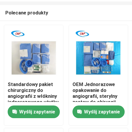
Polecane produkty
Standardowy pakiet
OEM Jednorazowe
chirurgiczny do
opakowanie do
Do domu
angiografii z włókniny
angiografii, sterylny
jednorazowego użytku
zestaw do chirurgii
do sali operacyjnej
sercowo-naczyniowej
Wyślij zapytanie
Wyślij zapytanie
Produkty
filmy